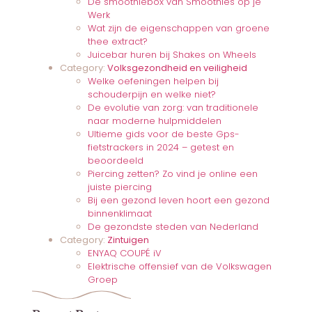
De smoothiebox van Smoothies op je
Werk
Wat zijn de eigenschappen van groene
thee extract?
Juicebar huren bij Shakes on Wheels
Category:
Volksgezondheid en veiligheid
Welke oefeningen helpen bij
schouderpijn en welke niet?
De evolutie van zorg: van traditionele
naar moderne hulpmiddelen
Ultieme gids voor de beste Gps-
fietstrackers in 2024 – getest en
beoordeeld
Piercing zetten? Zo vind je online een
juiste piercing
Bij een gezond leven hoort een gezond
binnenklimaat
De gezondste steden van Nederland
Category:
Zintuigen
ENYAQ COUPÉ iV
Elektrische offensief van de Volkswagen
Groep