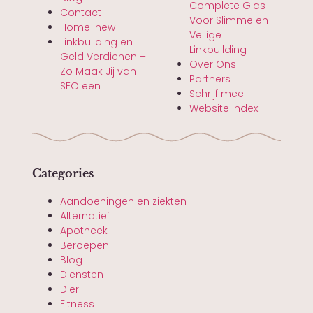
Complete Gids
Contact
Voor Slimme en
Home-new
Veilige
Linkbuilding en
Linkbuilding
Geld Verdienen –
Over Ons
Zo Maak Jij van
Partners
SEO een
Schrijf mee
Website index
Categories
Aandoeningen en ziekten
Alternatief
Apotheek
Beroepen
Blog
Diensten
Dier
Fitness