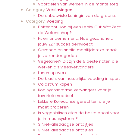
Voordelen van werken in de mantelzorg
Category:
Verslavingen
De onbetwiste koningin van de groente
Category:
Voeding
Bottenbouillon bij een Leaky Gut: Wat Zegt
de Wetenschap?
Fit en ondernemend: Hoe gezondheid
jouw ZZP succes beïnvloedt
Gezonde en snelle maaltijden: zo maak
je ze zonder gedoe
Vegetariër? Dit zijn de 5 beste noten die
werken als vleesvervangers
Lunch op werk
De kracht van natuurlijke voeding in sport
Colostrum kopen
Koolhydraatarme vervangers voor je
favoriete voedsel
Lekkere Koreaanse gerechten die je
moet proberen
Is veganistisch eten de beste boost voor
je immuunsysteem?
3 Niet-alledaagse ontbijtjes
3 Niet-alledaagse ontbijtjes