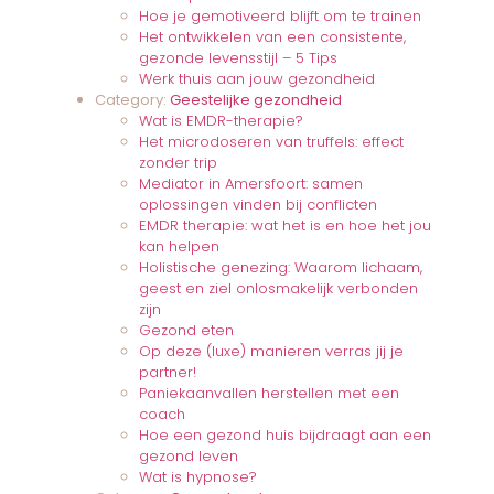
Hoe je gemotiveerd blijft om te trainen
Het ontwikkelen van een consistente,
gezonde levensstijl – 5 Tips
Werk thuis aan jouw gezondheid
Category:
Geestelijke gezondheid
Wat is EMDR-therapie?
Het microdoseren van truffels: effect
zonder trip
Mediator in Amersfoort: samen
oplossingen vinden bij conflicten
EMDR therapie: wat het is en hoe het jou
kan helpen
Holistische genezing: Waarom lichaam,
geest en ziel onlosmakelijk verbonden
zijn
Gezond eten
Op deze (luxe) manieren verras jij je
partner!
Paniekaanvallen herstellen met een
coach
Hoe een gezond huis bijdraagt aan een
gezond leven
Wat is hypnose?