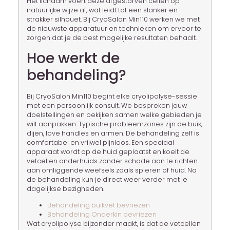
Het lichaam voert deze afgestorven cellen op
natuurlijke wijze af, wat leidt tot een slanker en
strakker silhouet. Bij CryoSalon Min110 werken we met
de nieuwste apparatuur en technieken om ervoor te
zorgen dat je de best mogelijke resultaten behaalt.
Hoe werkt de
behandeling?
Bij CryoSalon Min110 begint elke cryolipolyse-sessie
met een persoonlijk consult. We bespreken jouw
doelstellingen en bekijken samen welke gebieden je
wilt aanpakken. Typische probleemzones zijn de buik,
dijen, love handles en armen. De behandeling zelf is
comfortabel en vrijwel pijnloos. Een speciaal
apparaat wordt op de huid geplaatst en koelt de
vetcellen onderhuids zonder schade aan te richten
aan omliggende weefsels zoals spieren of huid. Na
de behandeling kun je direct weer verder met je
dagelijkse bezigheden.
Behandeling buikvet bevriezen
Behandeling Onderkin bevriezen
Wat cryolipolyse bijzonder maakt, is dat de vetcellen