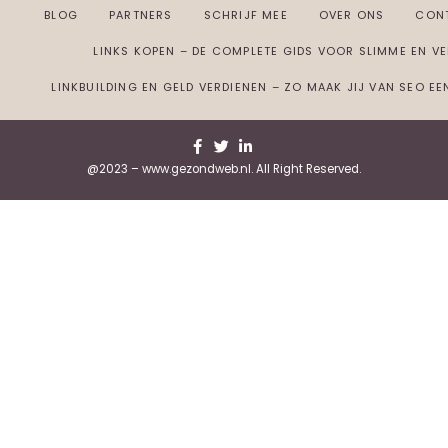
BLOG
PARTNERS
SCHRIJF MEE
OVER ONS
CON
LINKS KOPEN – DE COMPLETE GIDS VOOR SLIMME EN VEI
LINKBUILDING EN GELD VERDIENEN – ZO MAAK JIJ VAN SEO E
@2023 – www.gezondweb.nl. All Right Reserved.