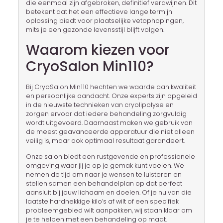
die eenmaal zijn afgebroken, definitief verdwijnen. Dit
betekent dat het een effectieve lange termijn
oplossing biedt voor plaatselijke vetophopingen,
mits je een gezonde levensstijl blijft volgen.
Waarom kiezen voor
CryoSalon Min110?
Bij CryoSalon Min110 hechten we waarde aan kwaliteit
en persoonlijke aandacht. Onze experts zijn opgeleid
in de nieuwste technieken van cryolipolyse en
zorgen ervoor dat iedere behandeling zorgvuldig
wordt uitgevoerd. Daarnaast maken we gebruik van
de meest geavanceerde apparatuur die niet alleen
veilig is, maar ook optimaal resultaat garandeert.
Onze salon biedt een rustgevende en professionele
omgeving waar jij je op je gemak kunt voelen. We
nemen de tijd om naar je wensen te luisteren en
stellen samen een behandelplan op dat perfect
aansluit bij jouw lichaam en doelen. Of je nu van die
laatste hardnekkige kilo’s af wilt of een specifiek
probleemgebied wilt aanpakken, wij staan klaar om
je te helpen met een behandeling op maat.