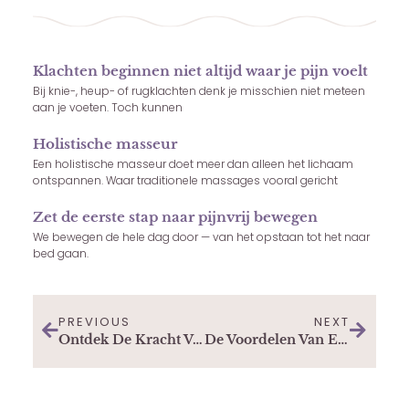
Klachten beginnen niet altijd waar je pijn voelt
Bij knie-, heup- of rugklachten denk je misschien niet meteen
aan je voeten. Toch kunnen
Holistische masseur
Een holistische masseur doet meer dan alleen het lichaam
ontspannen. Waar traditionele massages vooral gericht
Zet de eerste stap naar pijnvrij bewegen
We bewegen de hele dag door — van het opstaan tot het naar
bed gaan.
PREVIOUS
NEXT
Ontdek De Kracht Van Massage Voor Je Algehele Welzijn
De Voordelen Van Een ZZP Zorg Bemiddelingsbureau Voor Zorgprofessionals