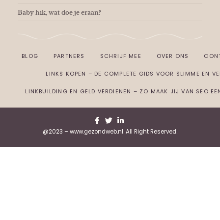
Baby hik, wat doe je eraan?
BLOG
PARTNERS
SCHRIJF MEE
OVER ONS
CON
LINKS KOPEN – DE COMPLETE GIDS VOOR SLIMME EN VEI
LINKBUILDING EN GELD VERDIENEN – ZO MAAK JIJ VAN SEO E
@2023 – www.gezondweb.nl. All Right Reserved.