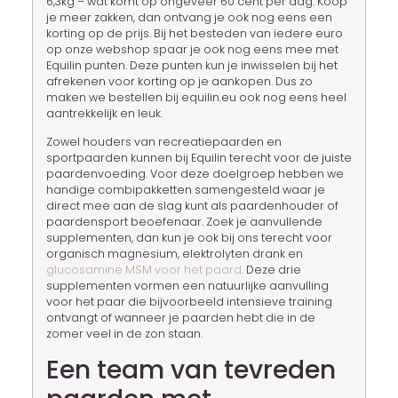
6,3kg – wat komt op ongeveer 60 cent per dag. Koop
je meer zakken, dan ontvang je ook nog eens een
korting op de prijs. Bij het besteden van iedere euro
op onze webshop spaar je ook nog eens mee met
Equilin punten. Deze punten kun je inwisselen bij het
afrekenen voor korting op je aankopen. Dus zo
maken we bestellen bij equilin.eu ook nog eens heel
aantrekkelijk en leuk.
Zowel houders van recreatiepaarden en
sportpaarden kunnen bij Equilin terecht voor de juiste
paardenvoeding. Voor deze doelgroep hebben we
handige combipakketten samengesteld waar je
direct mee aan de slag kunt als paardenhouder of
paardensport beoefenaar. Zoek je aanvullende
supplementen, dan kun je ook bij ons terecht voor
organisch magnesium, elektrolyten drank en
glucosamine MSM voor het paard
. Deze drie
supplementen vormen een natuurlijke aanvulling
voor het paar die bijvoorbeeld intensieve training
ontvangt of wanneer je paarden hebt die in de
zomer veel in de zon staan.
Een team van tevreden