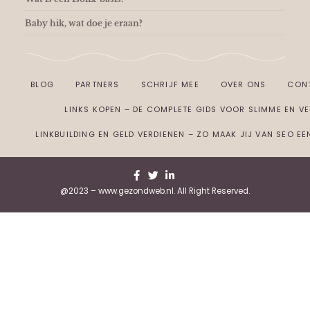
Baby hik, wat doe je eraan?
BLOG
PARTNERS
SCHRIJF MEE
OVER ONS
CON
LINKS KOPEN – DE COMPLETE GIDS VOOR SLIMME EN VEI
LINKBUILDING EN GELD VERDIENEN – ZO MAAK JIJ VAN SEO E
@2023 – www.gezondweb.nl. All Right Reserved.