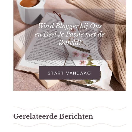
Word Blogger bij Ons
en Deel Je Passie met de
Wereld!
START VANDAAG
Gerelateerde Berichten