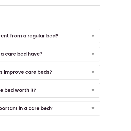
ent from a regular bed?
▼
 a care bed have?
▼
ns improve care beds?
▼
are bed worth it?
▼
ortant in a care bed?
▼