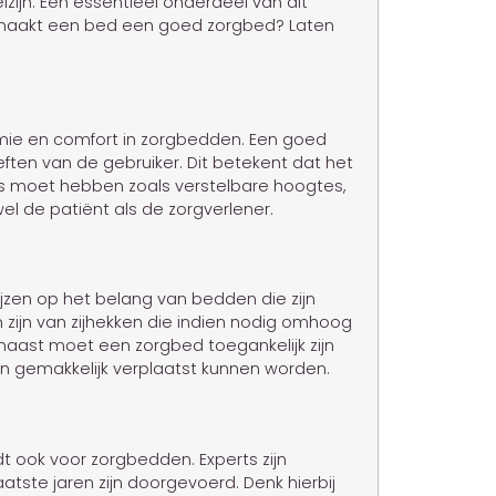
lzijn. Een essentieel onderdeel van dit
at maakt een bed een goed zorgbed? Laten
mie en comfort in zorgbedden. Een goed
ten van de gebruiker. Dit betekent dat het
es moet hebben zoals verstelbare hoogtes,
l de patiënt als de zorgverlener.
 wijzen op het belang van bedden die zijn
zijn van zijhekken die indien nodig omhoog
aast moet een zorgbed toegankelijk zijn
g en gemakkelijk verplaatst kunnen worden.
dt ook voor zorgbedden. Experts zijn
atste jaren zijn doorgevoerd. Denk hierbij