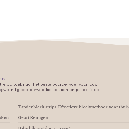
lin
nt je op zoek naar het beste paardenvoer voor jouw
oogwaardig paardenvoedsel dat samengesteld is op
Tandenbleek strips: Effectieve bleekmethode voor thuis
maken
Gebit Reinigen
Baby hik, wat doe je eraan?