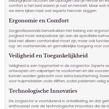
belangrijkste factoren die bijdragen aan je herstel en we
comfort is het bed waarin je rust en herstelt. Maar w
we eens kijken naar wat experts hierover zeggen.
Ergonomie en Comfort
Zorgprofessionals benadrukken het belang van ergono
zorgbed moet aanpasbaar zijn aan de specifieke behoef
bed niet alleen comfortabel moet zijn, maar ook functi
rug- en voeteneinde, en gemakkelijke toegang voor zowe
Veiligheid en Toegankelijkheid
Veiligheid is een topprioriteit in de zorgsector. Experts
ontworpen om valpartijen te voorkomen en die voorzien 
kunnen worden gebracht voor extra bescherming. Daarn
voor hulpmiddelen zoals tilliften, zodat patiënten veili
Technologische Innovaties
De zorgsector is voortdurend in ontwikkeling, en dat gel
enthousiast over de technologische innovaties die de la