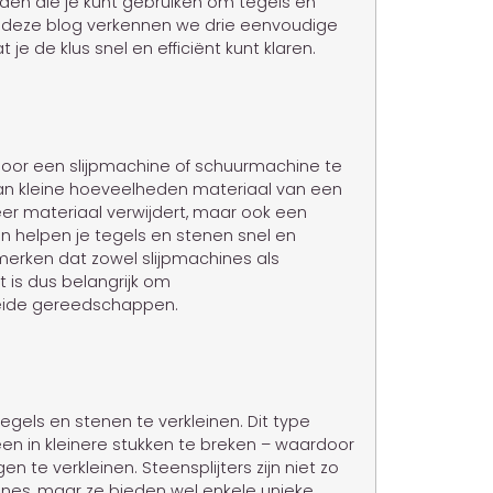
den die je kunt gebruiken om tegels en
In deze blog verkennen we drie eenvoudige
je de klus snel en efficiënt kunt klaren.
door een slijpmachine of schuurmachine te
 van kleine hoeveelheden materiaal van een
er materiaal verwijdert, maar ook een
n helpen je tegels en stenen snel en
e merken dat zowel slijpmachines als
 is dus belangrijk om
beide gereedschappen.
gels en stenen te verkleinen. Dit type
en in kleinere stukken te breken – waardoor
 te verkleinen. Steensplijters zijn niet zo
ines, maar ze bieden wel enkele unieke