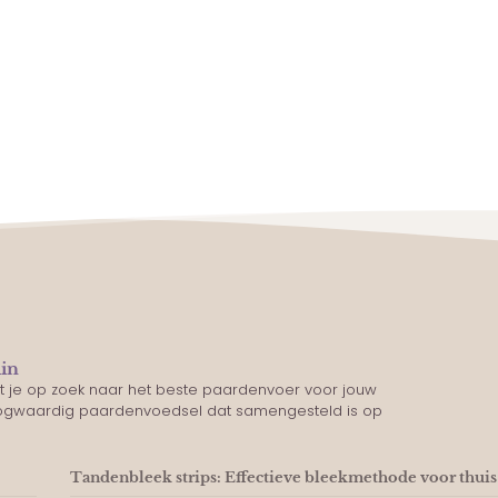
lin
nt je op zoek naar het beste paardenvoer voor jouw
oogwaardig paardenvoedsel dat samengesteld is op
Tandenbleek strips: Effectieve bleekmethode voor thuis