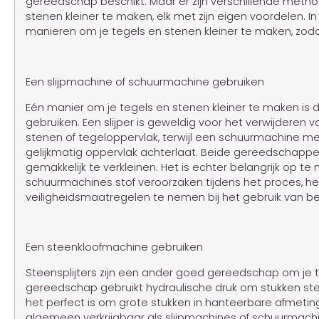
gereedschap beschikt. Maar er zijn verschillende metho
stenen kleiner te maken, elk met zijn eigen voordelen. 
manieren om je tegels en stenen kleiner te maken, zodat 
Een slijpmachine of schuurmachine gebruiken
Eén manier om je tegels en stenen kleiner te maken is 
gebruiken. Een slijper is geweldig voor het verwijderen
stenen of tegeloppervlak, terwijl een schuurmachine me
gelijkmatig oppervlak achterlaat. Beide gereedschappe
gemakkelijk te verkleinen. Het is echter belangrijk op t
schuurmachines stof veroorzaken tijdens het proces, het
veiligheidsmaatregelen te nemen bij het gebruik van 
Een steenkloofmachine gebruiken
Steensplijters zijn een ander goed gereedschap om je te
gereedschap gebruikt hydraulische druk om stukken ste
het perfect is om grote stukken in hanteerbare afmetingen
algemeen verkrijgbaar als slijpmachines of schuurmach