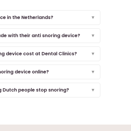
ice in the Netherlands?
▼
de with their anti snoring device?
▼
 device cost at Dental Clinics?
▼
noring device online?
▼
ng Dutch people stop snoring?
▼