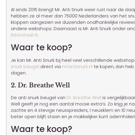
Al sinds 2015 brengt Mr. Anti Snurk weer rust naar de s
hebben ze al meer dan 75000 Nederlanders van het snurk
kloppen aangezien we duizenden onafhankelijke reviews
andere webshops. Daarnaast is Mr. Anti Snurk onder and
Bestvitaal.nl
.
Waar te koop?
Je kan Mr. Anti Snurk bij heel veel verschillende websh
snurk beugel
direct via
mrantisnurk.nl
te kopen, dan heb 
dagen.
2. Dr. Breathe Well
De anti snurk beugel van
Dr. Breathe Well
is vergelijkbaa
Well geeft je nog een aantal mooie extra’s. Zo krijg je 
zachte en 4 stevige neusspreiders, 1 neusklem en 10 neu
beter open blijft staan en je makkelijker kunt ademhalen
Waar te koop?