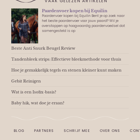
VAAK GELEZEN ARTIKELEN
Paardenvoer kopen bij Equilin
Paardenvoer kopen bij Equilin Bent je op zoek naar
het beste paardenvoer voor jouw paard? Wil je
overstappen op hoogwaardig paardenvoedsel dat
samengesteld is op
Beste Anti Snurk Beugel Review
Tandenbleek strips: Effectieve bleekmethode voor thuis
Hoe je gemakkelijk tegels en stenen kleiner kunt maken
Gebit Reinigen
Wat is een Isofix-basis?
Baby hik, wat doe je eraan?
BLOG
PARTNERS
SCHRIJF MEE
OVER ONS
CON