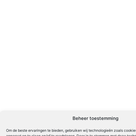
Beheer toestemming
Om de beste ervaringen te bieden, gebruiken wij technologieën zoals cookies
apparaat op te slaan en/of te raadplegen. Door in te stemmen met deze tech