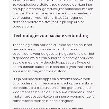
water- als vetmoleculen kunnen bevatten, waardoor
ze vetoplosbare stoffen, zoals bepaalde vitamines
en supplementen, gemakkelijker oplosbaar maken
in water. De effectiviteit van deze supplementen ligt
voor ouderen vaan al snel 5 tot 20x hoger dan
dezelfde werkzame stof(fen) in pil, capsule of
poedervorm.
Technologie voor sociale verbinding
Technologie kan ook een cruciale rol spelen in het
bevorderen van sociale verbinding, iets dat
essentieel is voor de geestelijke gezondheid en het
algemene welzijn van ouderen. Met het gebruik van
sociale media en videochat-apps zoals Skype of
Zoom kunnen ouderen in contact blijven met familie
en vrienden, ongeacht de afstand.
Er zijn ook speciale apps en platforms ontworpen
voor ouderen om nieuwe vriendschappen te sluiten.
Een voorbeeld is Stitch, een online gemeenschap
waar mensen boven de 50 nieuwe vrienden kunnen
maken, groepsactiviteiten kunnen bijwonen, en zelfs
romantische relaties kunnen aangaan.
Deze technologieën zijn niet alleen nuttig om