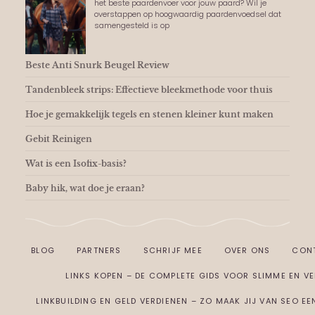
het beste paardenvoer voor jouw paard? Wil je
overstappen op hoogwaardig paardenvoedsel dat
samengesteld is op
Beste Anti Snurk Beugel Review
Tandenbleek strips: Effectieve bleekmethode voor thuis
Hoe je gemakkelijk tegels en stenen kleiner kunt maken
Gebit Reinigen
Wat is een Isofix-basis?
Baby hik, wat doe je eraan?
BLOG
PARTNERS
SCHRIJF MEE
OVER ONS
CON
LINKS KOPEN – DE COMPLETE GIDS VOOR SLIMME EN VEI
LINKBUILDING EN GELD VERDIENEN – ZO MAAK JIJ VAN SEO E