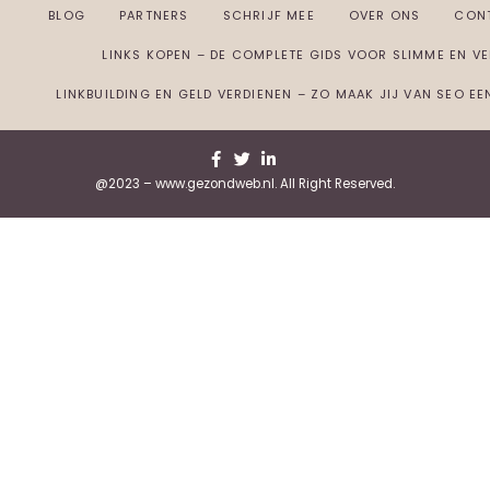
BLOG
PARTNERS
SCHRIJF MEE
OVER ONS
CON
LINKS KOPEN – DE COMPLETE GIDS VOOR SLIMME EN VEI
LINKBUILDING EN GELD VERDIENEN – ZO MAAK JIJ VAN SEO E
@2023 – www.gezondweb.nl. All Right Reserved.