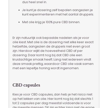
dus heel snel in.
Je kunt je dosering zelf bepalen aangezien je
kunt experimenteren met het aantal druppels.
Met olie krijg je 100% pure CBD binnen.
Er zijn natuurlijk ook bepaalde nadelen als je voor
olie kiest. Met olie is de dosering niet elke keer exact
hetzelfde, aangezien de druppels niet even groot
zijn. Hierdoor wijkt de hoeveelheid CBD af per
dosering. Daar komt nog bij dat CBD olie een
kruidachtige smaak heeft. Lang niet iedereen vindt
deze smaak prettig, waardoor CBD olie vaak samen
met een lepeltje honing wordt ingenomen.
CBD capsules
Kies je voor CBD capsules, dan heb je het risico niet
op het lekken van olie. Hier komt nog bij dat slechts 1
tot 2 capsules per dag meestal voldoende is voor
de meeste mensen. Dit zijn echter lang niet de enige