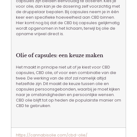
capsules zijn beiden eenvoudig te doseren. Kies je
voor olie, dan kan je de dosering zelf voorzichtig met
de druppelaar bepalen. Bij capsules neem je in één
keer een specifieke hoeveelheid aan CBD binnen.
Hier komt nog bij dat de CBD bij capsules gelijkmatig
wordt opgenomen in het lichaam, terwijl bij olie de
opname vrijwel direct is.
Olie of capsules: een keuze maken
Het maakt in principe niet uit of je kiest voor CBD
capsules, CBD olie, of voor een combinatie van die
twee. De werking van de stof zal namelijk altijd
hetzelfde zijn. Dit maakt de keuze tussen olie en
capsules persoonsgebonden, waarbij je moet kijken
naar je omstandigheden en persoonlijke wensen.
CBD olie blijft tot op heden de populairste manier om
CBD te gebruiken.
https://cannabisolie.com/cbd-olie/